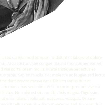
it, sed do eiusmod tempor incididunt ut labore et dolore
 nisi. Arcu cursus vitae congue mauris rhoncus aenean vel
d nisi porta lorem mollis. Morbi tristique senectus et
ctus proin. Sapien faucibus et molestie ac feugiat sed lectu
tincidunt ornare massa eget. Dictum varius duis at
 diam maecenas sed enim. Velit ut tortor pretium viverra
 lectus. Non nisi est sit amet facilisis magna. Dignissim
 ut enim blandit volutpat maecenas volutpat. Ornare
e suscipit tellus mauris a diam maecenas sed. Placerat duis