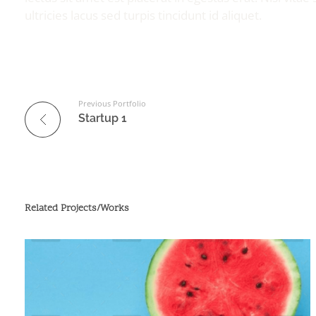
ultricies lacus sed turpis tincidunt id aliquet.
Previous Portfolio
Startup 1
Related Projects/Works