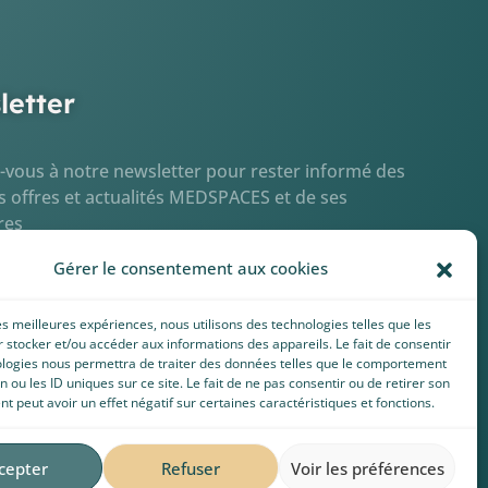
letter
z-vous à notre newsletter pour rester informé des
s offres et actualités MEDSPACES et de ses
res
Gérer le consentement aux cookies
les meilleures expériences, nous utilisons des technologies telles que les
 stocker et/ou accéder aux informations des appareils. Le fait de consentir
ologies nous permettra de traiter des données telles que le comportement
n ou les ID uniques sur ce site. Le fait de ne pas consentir ou de retirer son
 peut avoir un effet négatif sur certaines caractéristiques et fonctions.
 de protection des données personnelles
cepter
Refuser
Voir les préférences