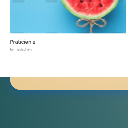
Praticien 2
by
medadmin