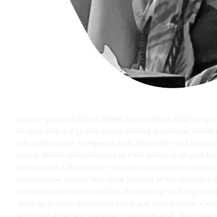
Lorem ipsum dolor sit amet, consectetur adipiscing el
magna aliqua. Egestas purus viverra accumsan in nisl
elit scelerisque. In egestas erat imperdiet sed euismo
netus. Mattis pellentesque id nibh tortor id aliquet le
vestibulum. Ullamcorper velit sed ullamcorper morbi 
consectetur lorem. Nisi vitae suscipit tellus mauris a
suspendisse potenti nullam. Et molestie ac feugiat sed
diam quis enim lobortis scelerisque fermentum. Odio
lectus sit amet est placerat in egestas erat. Nisi vita