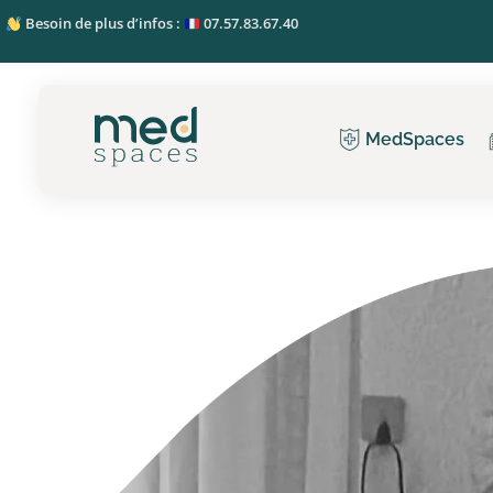
Besoin de plus d’infos :
07.57.83.67.40
MedSpaces
MedSpaces - 1er réseau de bureaux partagés (coworking et medworking)