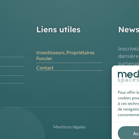
Liens utiles
News
Inscrive
Investisseurs, Propriétaires
dernière
Foncier
partenai
Contact
Pour offrir 
cookies pour
à ces techn
de navigatio
consentement
Mentions légales
Politique
Ac