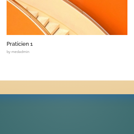
Praticien 1
by
medadmin