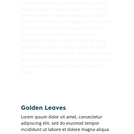
consectetur lorem. Nisi vitae suscipit tellus
mauris a diam maecenas sed enim. Velit ut
tortor pretium viverra suspendisse potenti
nullam. Et molestie ac feugiat sed lectus. Non
nisi est sit amet facilisis magna. Dignissim
diam quis enim lobortis scelerisque
fermentum. Odio ut enim blandit volutpat
maecenas volutpat. Ornare lectus sit amet
est placerat in egestas erat. Nisi vitae suscipit
tellus mauris a diam maecenas sed. Placerat
duis ultricies lacus sed turpis tincidunt id
aliquet.
Golden Leaves
Lorem ipsum dolor sit amet, consectetur
adipiscing elit, sed do eiusmod tempor
incididunt ut labore et dolore magna aliqua