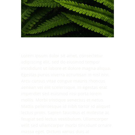
Lorem ipsum dolor sit amet, consectetur
adipiscing elit, sed do eiusmod tempor
incididunt ut labore et dolore magna aliqua.
Egestas purus viverra accumsan in nisl nisi.
Arcu cursus vitae congue mauris rhoncus
aenean vel elit scelerisque. In egestas erat
imperdiet sed euismod nisi porta lorem
mollis. Morbi tristique senectus et netus.
Mattis pellentesque id nibh tortor id aliquet
lectus proin. Sapien faucibus et molestie ac
feugiat sed lectus vestibulum. Ullamcorper
velit sed ullamcorper morbi tincidunt ornare
massa eget. Dictum varius duis at