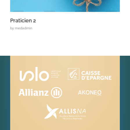
Praticien 2
by
medadmin