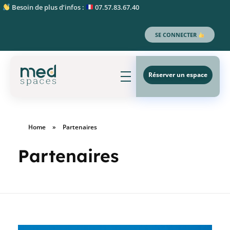
Besoin de plus d’infos :
07.57.83.67.40
SE CONNECTER
Réserver un espace
MedSpaces - 1er réseau de bureaux partagés (coworking et medworking)
Home
»
Partenaires
Partenaires